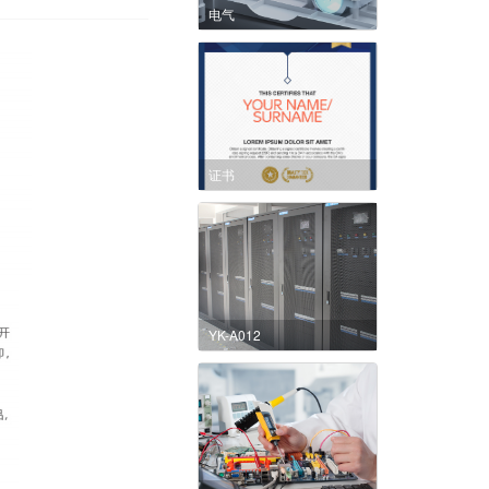
电气
证书
YK-A012